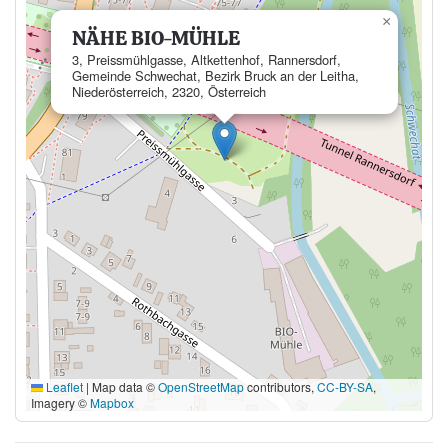
×
NÄHE BIO-MÜHLE
3, Preissmühlgasse, Altkettenhof, Rannersdorf,
Gemeinde Schwechat, Bezirk Bruck an der Leitha,
Niederösterreich, 2320, Österreich
Leaflet
|
Map data ©
OpenStreetMap
contributors,
CC-BY-SA
,
Imagery ©
Mapbox